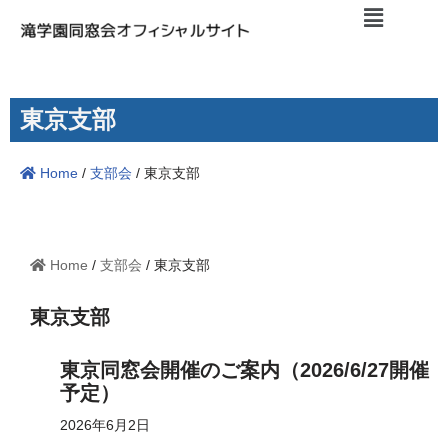
コ
ン
テ
東京支部
ン
ツ
Home
/
支部会
/
東京支部
へ
ス
キ
ッ
Home
/
支部会
/
東京支部
プ
東京支部
東京同窓会開催のご案内（2026/6/27開催
予定）
2026年6月2日