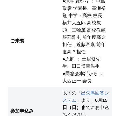
●滝学園から ： 中島
政彦 学園長、高瀬裕
隆 中学・高校 校長
横井大五郎 高校教
頭、三輪篤 高校教頭
服部雅史 前年度高３
ご来賓
担任、近藤帝嘉 前年
度高３担任
●恩師 ： 土居修先
生、田口博章先生
●同窓会本部から ：
大西正一 会長
以下の「
出欠席回答シ
ステム
」より、
6月15
日（日）まで
にお申込
参加申込み
みください。