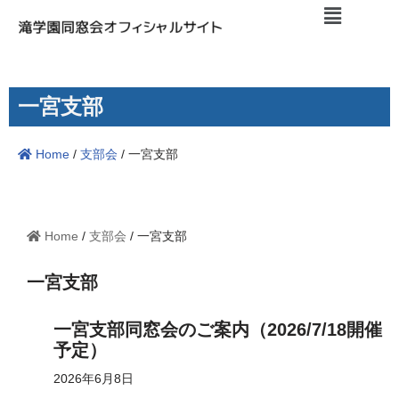
コ
ン
テ
一宮支部
ン
ツ
Home
/
支部会
/
一宮支部
へ
ス
キ
ッ
Home
/
支部会
/
一宮支部
プ
一宮支部
一宮支部同窓会のご案内（2026/7/18開催
予定）
2026年6月8日