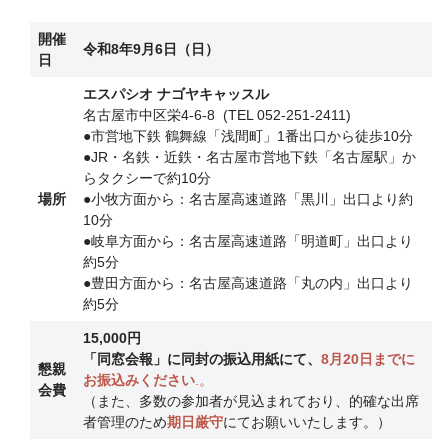
開催
令和8年9月6日（日）
日
エスパシオ ナゴヤキャッスル
名古屋市中区栄4-6-8 (TEL 052-251-2411)
●市営地下鉄 鶴舞線「浅間町」1番出口から徒歩10分
●JR・名鉄・近鉄・名古屋市営地下鉄「名古屋駅」か
らタクシーで約10分
場所
●小牧方面から：名古屋高速道路「黒川」出口より約
10分
●岐阜方面から：名古屋高速道路「明道町」出口より
約5分
●豊田方面から：名古屋高速道路「丸の内」出口より
約5分
15,000円
「同窓会報」に同封の振込用紙にて、
8月20日までに
懇親
お振込みください
.。
会費
（また、多数の参加者が見込まれており、的確な出席
者管理のため
期日厳守
にてお願いいたします。）