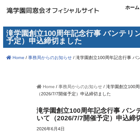
ホーム
コ
ン
滝学園創立100周年記念行事 バンテリン
テ
予定）申込締切ました
ン
ツ
Home
/
事務局からのお知らせ
/
滝学園創立100周年記念行事 バ
へ
ス
キ
ッ
Home
/
事務局からのお知らせ
/
滝学園創立100
プ
（2026/7/7開催予定）申込締切ました
滝学園創立100周年記念行事 バ
いて（2026/7/7開催予定）申込
2026年6月4日