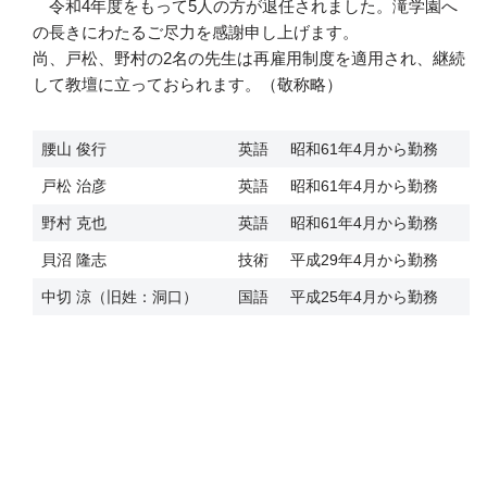
令和4年度をもって5人の方が退任されました。滝学園へ
の長きにわたるご尽力を感謝申し上げます。
尚、戸松、野村の2名の先生は再雇用制度を適用され、継続
して教壇に立っておられます。（敬称略）
腰山 俊行
英語
昭和61年4月から勤務
戸松 治彦
英語
昭和61年4月から勤務
野村 克也
英語
昭和61年4月から勤務
貝沼 隆志
技術
平成29年4月から勤務
中切 涼（旧姓：洞口）
国語
平成25年4月から勤務