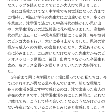
なステップを踏んだことでどこか大人びて見えました。
会には高校だけでなく中学校でもお世話になった方まで
ご招待し、幅広い学年の先生方にご出席いただき、多くの
卒業生と、滝学園で過ごした中高時代の懐かしい思い出
や、大学生活などの近況報告に花を咲かせました。高校時
代の思い出ムービーや元滝高野球部による余興、毎年恒例
のビンゴ大会も行い、大いに盛り上がりました。恩師の皆
様から成人へのお祝いの言葉もいただき、大変ありがたく
心に沁みました。ご出席いただけなかった先生方からのビ
デオメッセージ動画は、後日、出席できなかった卒業生も
含め、各クラス全員へお送りさせていただき大好評でし
た。
2年前まで同じ滝学園という場に通っていた私たちは、今
ではそれぞれが異なる道を歩んでいます。新たな環境で
各々の生活を過ごす中で感じるのは、滝で出逢った友人の
存在の大きさです。滝学園生活を共にした仲間は、どれだ
け離れても、こうして時々会いたくなるようなかけがえの
ない存在となっていることをしみじみと実感しました。そ