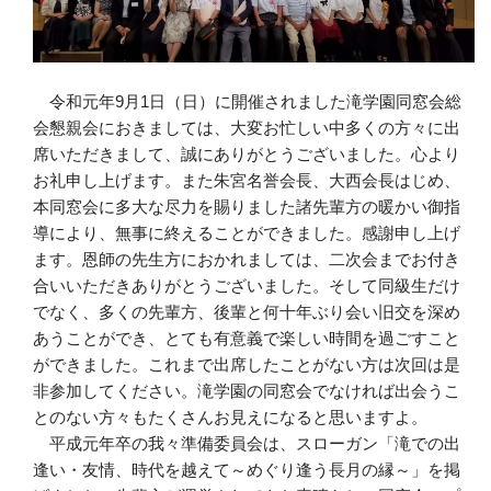
令和元年9月1日（日）に開催されました滝学園同窓会総
会懇親会におきましては、大変お忙しい中多くの方々に出
席いただきまして、誠にありがとうございました。心より
お礼申し上げます。また朱宮名誉会長、大西会長はじめ、
本同窓会に多大な尽力を賜りました諸先輩方の暖かい御指
導により、無事に終えることができました。感謝申し上げ
ます。恩師の先生方におかれましては、二次会までお付き
合いいただきありがとうございました。そして同級生だけ
でなく、多くの先輩方、後輩と何十年ぶり会い旧交を深め
あうことができ、とても有意義で楽しい時間を過ごすこと
ができました。これまで出席したことがない方は次回は是
非参加してください。滝学園の同窓会でなければ出会うこ
とのない方々もたくさんお見えになると思いますよ。
平成元年卒の我々準備委員会は、スローガン「滝での出
逢い・友情、時代を越えて～めぐり逢う長月の縁～」を掲