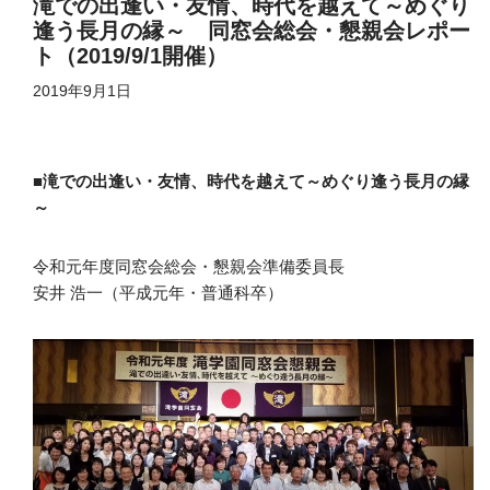
滝での出逢い・友情、時代を越えて～めぐり
逢う長月の縁～ 同窓会総会・懇親会レポー
ト（2019/9/1開催）
2019年9月1日
■滝での出逢い・友情、時代を越えて～めぐり逢う長月の縁
～
令和元年度同窓会総会・懇親会準備委員長
安井 浩一（平成元年・普通科卒）