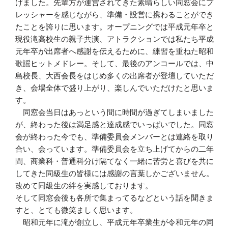
げました。先輩方が運営されてきた素晴らしい同窓会にプ
レッシャーを感じながら、準備・設営に携わることができ
たことを誇りに思います。オープニングでは平成元年卒と
現役滝高校生の親子共演、アトラクションでは私たち平成
元年卒が出席者へ感謝を伝えるために、練習を重ねた昭和
歌謡ヒットメドレー。そして、最後のアンコールでは、中
島校長、大西会長をはじめ多くの出席者が登壇していただ
き、会場全体で盛り上がり、楽しんでいただけたと思いま
す。
同窓会当日はあっという間に時間が過ぎてしまいました
が、終わった後は満足感と達成感でいっぱいでした。同窓
会が終わった今でも、準備委員会メンバーとは連絡を取り
合い、会っています。準備委員会を立ち上げてからの二年
間、商業科・普通科分け隔てなく一緒に苦労と喜びを共に
してきた同級生の皆様には感謝の言葉しかございません。
改めて同級生の絆を実感しております。
そして同窓会後も各所で集まってるなどという話を聞きま
すと、とても微笑ましく思います。
昭和元年に滝が創立し、平成元年卒業生が令和元年の同