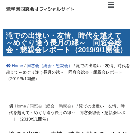
コ
ン
テ
滝での出逢い・友情、時代を越えて
ン
～めぐり逢う長月の縁～ 同窓会総
ツ
会・懇親会レポート（2019/9/1開催）
へ
ス
Home
/
同窓会（総会・懇親会）
/
滝での出逢い・友情、時代を
キ
越えて～めぐり逢う長月の縁～ 同窓会総会・懇親会レポート
ッ
（2019/9/1開催）
プ
Home
/
同窓会（総会・懇親会）
/
滝での出逢い・友情、時
代を越えて～めぐり逢う長月の縁～ 同窓会総会・懇親会レポ
ート（2019/9/1開催）