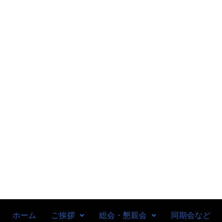
ホーム
ご挨拶
総会・懇親会
同期会など