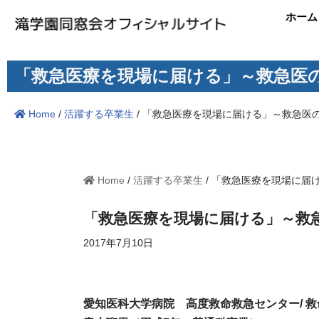
ホーム
コ
ン
「救急医療を現場に届ける」～救急医
テ
ン
Home
/
活躍する卒業生
/
「救急医療を現場に届ける」～救急医
ツ
へ
ス
キ
Home
/
活躍する卒業生
/
「救急医療を現場に届
ッ
プ
「救急医療を現場に届ける」～救
2017年7月10日
愛知医科大学病院 高度救命救急センター/ 