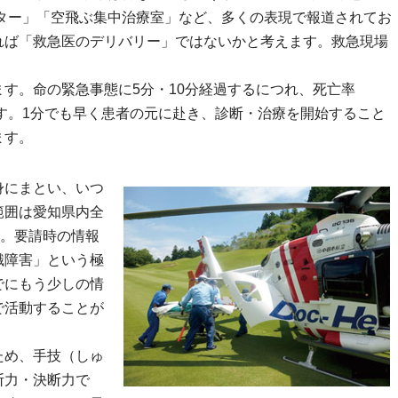
ター」「空飛ぶ集中治療室」など、多くの表現で報道されてお
れば「救急医のデリバリー」ではないかと考えます。救急現場
！
す。命の緊急事態に5分・10分経過するにつれ、死亡率
ます。1分でも早く患者の元に赴き、診断・治療を開始すること
ます。
身にまとい、いつ
範囲は愛知県内全
発。要請時の情報
識障害」という極
でにもう少しの情
で活動することが
ため、手技（しゅ
断力・決断力で