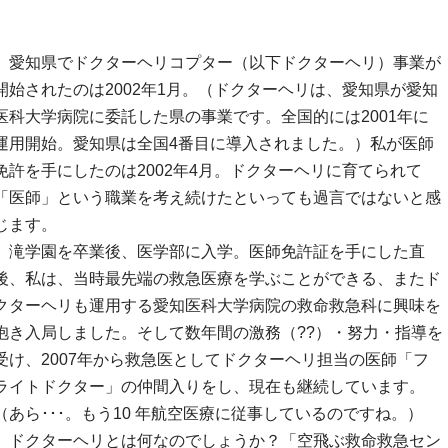
愛知県でドクターヘリコプター（以下ドクターヘリ）事業が
開始されたのは2002年1月。（ドクターヘリは、愛知県が愛知
医科大学病院に委託した県の事業です。全国的には2001年に
運用開始。愛知県は全国4番目に導入されました。）私が医師
免許を手にしたのは2002年4月。ドクターヘリに育てられて
「医師」という職業を考え続けたといっても過言ではないと感
じます。
滝学園を卒業後、医学部に入学。医師免許証を手にした直
後、私は、当時最先端の救急医療を学ぶことができる、またド
クターヘリも運用する愛知医科大学病院の救命救急科に興味を
抱き入局しました。そして数年間の激務（??）・努力・指導を
受け、2007年から救急医としてドクターヘリ担当の医師「フ
ライトドクター」の仲間入りをし、現在も継続しています。
（あら･･･。もう10 年航空医療に従事しているのですね。）
ドクターヘリとは何なのでしょうか？「空飛ぶ救命救急セン