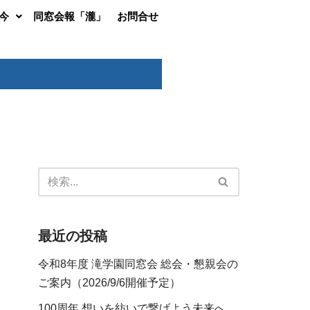
今
同窓会報「瀧」
お問合せ
最近の投稿
令和8年度 滝学園同窓会 総会・懇親会の
ご案内（2026/9/6開催予定）
100周年 想いを紡いで繋げよう未来へ