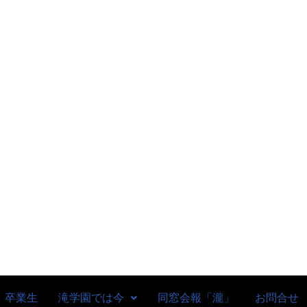
卒業生
滝学園では今
同窓会報「瀧」
お問合せ