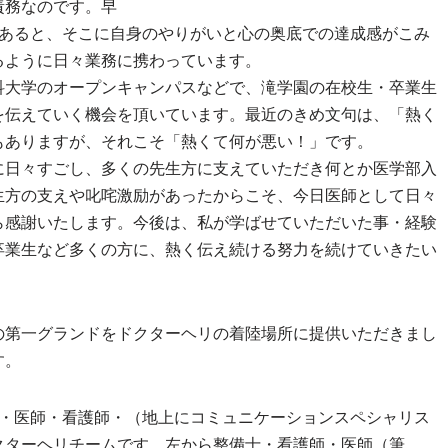
責務なのです。早
もあると、そこに自身のやりがいと心の奥底での達成感がこみ
るように日々業務に携わっています。
大学のオープンキャンパスなどで、滝学園の在校生・卒業生
を伝えていく機会を頂いています。最近のきめ文句は、「熱く
もありますが、それこそ「熱くて何が悪い！」です。
日々すごし、多くの先生方に支えていただき何とか医学部入
生方の支えや叱咤激励があったからこそ、今日医師として日々
ら感謝いたします。今後は、私が学ばせていただいた事・経験
卒業生など多くの方に、熱く伝え続ける努力を続けていきたい
の第一グランドをドクターヘリの着陸場所に提供いただきまし
す。
士・医師・看護師・（地上にコミュニケーションスペシャリス
クターヘリチームです。左から整備士・看護師・医師（筆