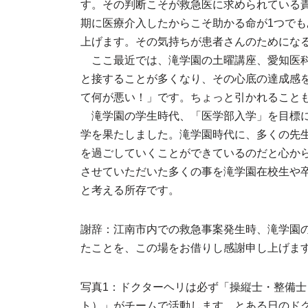
す。その判断こそが救急医に求められている
期に医療介入したからこそ助かる命が1つで
上げます。その気持ちが患者さんのためにな
ここ最近では、滝学園の土曜講座、愛知医科
と接することが多くなり、その心底の達成感
て何が悪い！」です。ちょっと引かれること
滝学園の学生時代、「医学部入学」を目標に
学を果たしました。滝学園時代に、多くの先
を過ごしていくことができているのだと心か
させていただいた多くの事を滝学園在校生や
と考える所存です。
謝辞：江南市内での救急事案発生時、滝学園
たことを、この場をお借りし感謝申し上げま
写真1：ドクターヘリは必ず「操縦士・整備
ト）」がチームで活動します。とある日のド